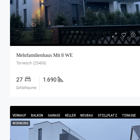
Mehrfamilienhaus Mit 8 WE
Tornesch (25436)
27
1.690
Schlafräume
VERKAUF
BALKON
GARAGE
KELLER
NEUBAU
STELLPLATZ
TERASSE
WOHNUNG