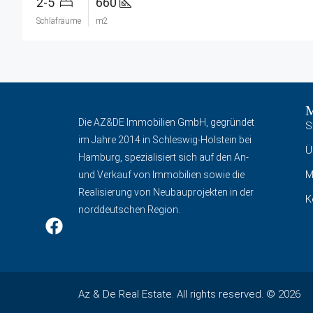
2-5
660
Schlafräume
m2
Die AZ&DE Immobilien GmbH, gegründet
S
im Jahre 2014 in Schleswig-Holstein bei
Ü
Hamburg, spezialisiert sich auf den An-
M
und Verkauf von Immobilien sowie die
Realisierung von Neubauprojekten in der
K
norddeutschen Region.
Az & De Real Estate. All rights reserved. © 2026