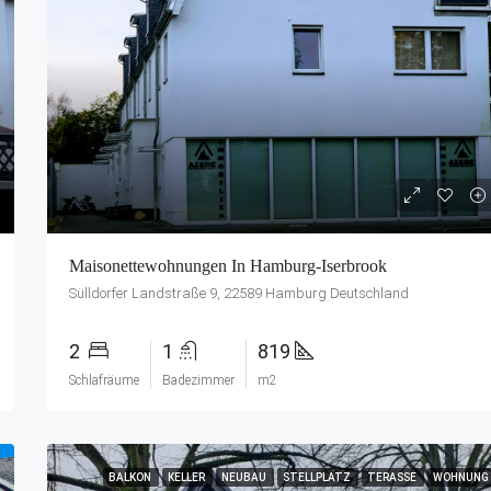
Maisonettewohnungen In Hamburg-Iserbrook
Sülldorfer Landstraße 9, 22589 Hamburg Deutschland
2
1
819
Schlafräume
Badezimmer
m2
BALKON
KELLER
NEUBAU
STELLPLATZ
TERASSE
WOHNUNG