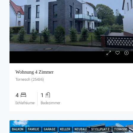
Wohnung 4 Zimmer
Tornesch (25436)
4
1
Schlafräume
Badezimmer
BALKON
FAMILIE
GARAGE
KELLER
NEUBAU
STELLPLATZ
TERASSE