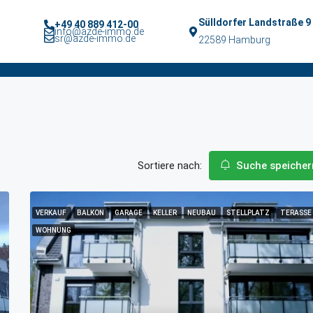
Sülldorfer Landstraße 9
+49 40 889 412-00
info@azde-immo.de
sr@azde-immo.de
22589 Hamburg
Sortiere nach:
Suche speicher
VERKAUF
BALKON
GARAGE
KELLER
NEUBAU
STELLPLATZ
TERASSE
WOHNUNG