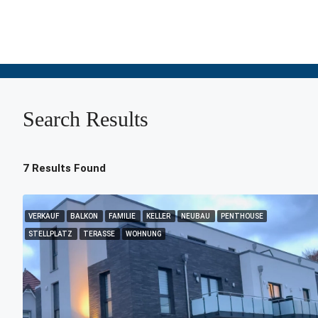
Search Results
7 Results Found
VERKAUF
BALKON
FAMILIE
KELLER
NEUBAU
PENTHOUSE
STELLPLATZ
TERASSE
WOHNUNG