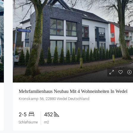
Mehrfamilienhaus Neubau Mit 4 Wohneinheiten In Wedel
Kronskamp 56, 22880 Wedel Deutschland
2-5
452
Schlafräume
m2