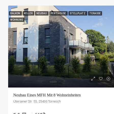
BALKON
KELLER
NEUBAU
PENTHOUSE
STELLPLATZ
TERASSE
WOHNUNG
Neubau Eines MFH Mit 8 Wohneinheiten
Ütersener Str. 55, 25436 Tornesch