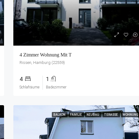
4 Zimmer Wohnung Mit T
Rissen, Hamburg (22559)
4
1
Schlafräume
Badezimmer
BALKON
FAMILIE
NEUBAU
TERASSE
WOHNUNG