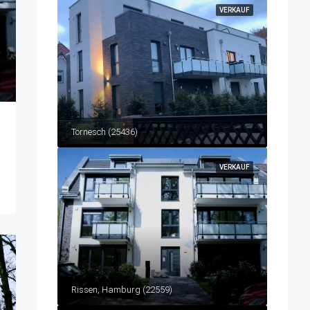
VERKAUF
Tornesch (25436)
VERKAUF
Rissen, Hamburg (22559)