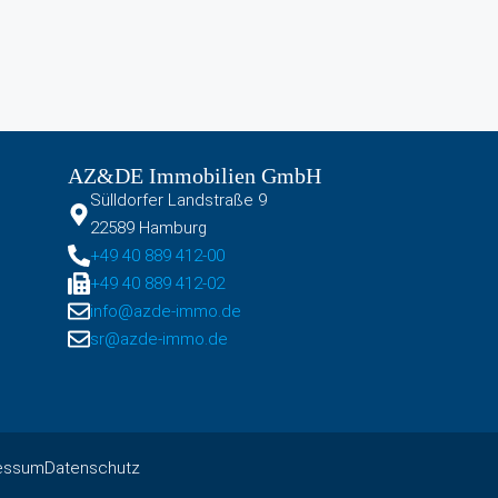
AZ&DE Immobilien GmbH
Sülldorfer Landstraße 9
22589 Hamburg
+49 40 889 412-00
+49 40 889 412-02
info@azde-immo.de
sr@azde-immo.de
essum
Datenschutz