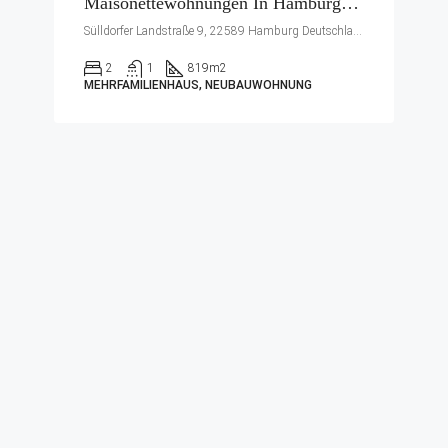
Maisonettewohnungen In Hamburg-Iserbrook
Sülldorfer Landstraße 9, 22589 Hamburg Deutschland
2
1
819
m2
MEHRFAMILIENHAUS, NEUBAUWOHNUNG