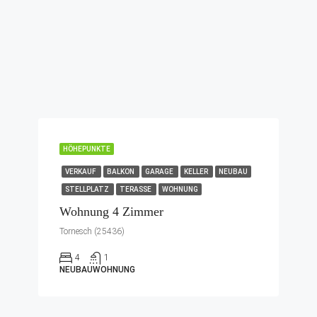
HÖHEPUNKTE
VERKAUF
BALKON
GARAGE
KELLER
NEUBAU
STELLPLATZ
TERASSE
WOHNUNG
Wohnung 4 Zimmer
Tornesch (25436)
4
1
NEUBAUWOHNUNG