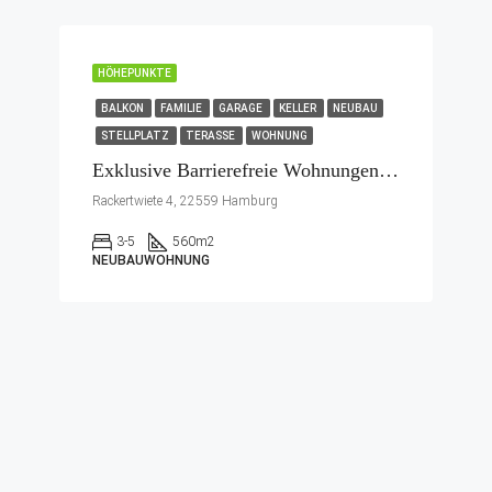
HÖHEPUNKTE
BALKON
FAMILIE
GARAGE
KELLER
NEUBAU
STELLPLATZ
TERASSE
WOHNUNG
Exklusive Barrierefreie Wohnungen In Hamburg-Rissen
Rackertwiete 4, 22559 Hamburg
3-5
560
m2
NEUBAUWOHNUNG