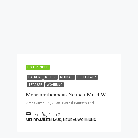
HÖHEPUNKTE
BALKON
KELLER
NEUBAU
STELLPLATZ
TERASSE
WOHNUNG
Mehrfamilienhaus Neubau Mit 4 Wohneinheiten In Wedel
Kronskamp 56, 22880 Wedel Deutschland
2-5
452
m2
MEHRFAMILIENHAUS, NEUBAUWOHNUNG