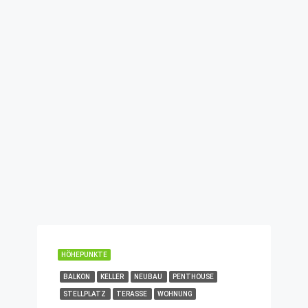
HÖHEPUNKTE
BALKON
KELLER
NEUBAU
PENTHOUSE
STELLPLATZ
TERASSE
WOHNUNG