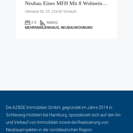
Neubau Eines MFH Mit 8 Wohneinheiten
Ütersener Str. 55, 25436 Tornesch
2-5
660
m2
MEHRFAMILIENHAUS, NEUBAUWOHNUNG
Die AZ&DE Immobilien GmbH, gegründet im Jahre 2014 in
Schleswig-Holstein bei Hamburg, spezialisiert sich auf den An-
und Verkauf von Immobilien sowie die Realisierung von
Neubauprojekten in der norddeutschen Region.