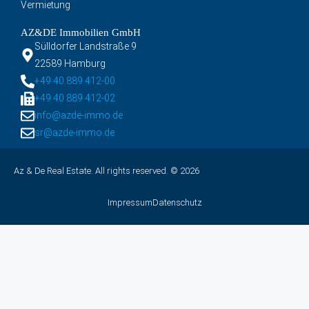
Vermietung
AZ&DE Immobilien GmbH
Sülldorfer Landstraße 9
22589 Hamburg
+49 40 889 412-00
+49 40 889 412-02
info@azde-immo.de
sr@azde-immo.de
Az & De Real Estate. All rights reserved. © 2026
Impressum
Datenschutz