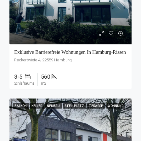
Exklusive Barrierefreie Wohnungen In Hamburg-Rissen
Rackertwiete 4, 22559 Hamburg
3-5
560
Schlafräume
m2
BALKON
KELLER
NEUBAU
STELLPLATZ
TERASSE
WOHNUNG