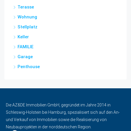
Terasse
Wohnung
Stellplatz
Keller
FAMILIE
Garage
Penthouse
Die AZ&DE Immobilien GmbH, gegründet im Jahre 2014 in
Schleswig-Holstein bei Hamburg, spezialisiert sich auf den An-
und Verkauf von Immobilien sowie die Realisierung von
Neubauprojekten in der norddeutschen Region.