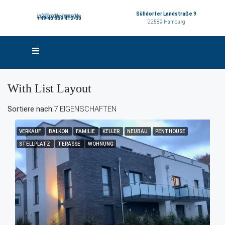
Sülldorfer Landstraße 9
info@azde-immo.de
sr@azde-immo.de
+49 40 889 412-00
22589 Hamburg
With List Layout
Sortiere nach:
7 EIGENSCHAFTEN
VERKAUF
BALKON
FAMILIE
KELLER
NEUBAU
PENTHOUSE
STELLPLATZ
TERASSE
WOHNUNG