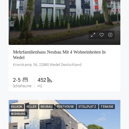
Mehrfamilienhaus Neubau Mit 4 Wohneinheiten In
Wedel
Kronskamp 56, 22880 Wedel Deutschland
2-5
452
Schlafräume
m2
BALKON
KELLER
NEUBAU
PENTHOUSE
STELLPLATZ
TERASSE
WOHNUNG