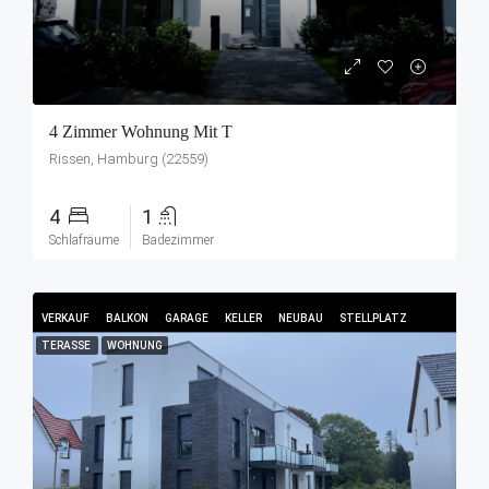
4 Zimmer Wohnung Mit T
Rissen, Hamburg (22559)
4
1
Schlafräume
Badezimmer
VERKAUF
BALKON
GARAGE
KELLER
NEUBAU
STELLPLATZ
TERASSE
WOHNUNG