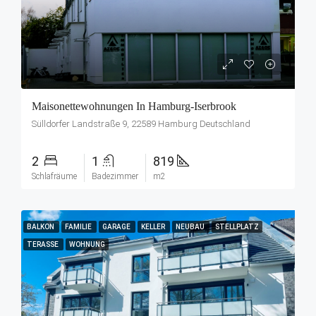
Maisonettewohnungen In Hamburg-Iserbrook
Sülldorfer Landstraße 9, 22589 Hamburg Deutschland
2
1
819
Schlafräume
Badezimmer
m2
BALKON
FAMILIE
GARAGE
KELLER
NEUBAU
STELLPLATZ
TERASSE
WOHNUNG