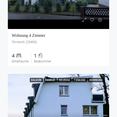
Wohnung 4 Zimmer
Tornesch (25436)
4
1
Schlafräume
Badezimmer
BALKON
FAMILIE
NEUBAU
TERASSE
WOHNUNG