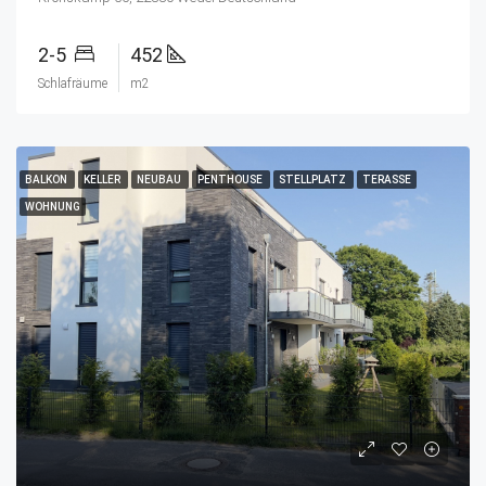
2-5
452
Schlafräume
m2
BALKON
KELLER
NEUBAU
PENTHOUSE
STELLPLATZ
TERASSE
WOHNUNG