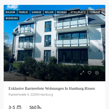
BALKON
FAMILIE
GARAGE
KELLER
NEUBAU
STELLPLATZ
TERASSE
WOHNUNG
Exklusive Barrierefreie Wohnungen In Hamburg-Rissen
Rackertwiete 4, 22559 Hamburg
3-5
560