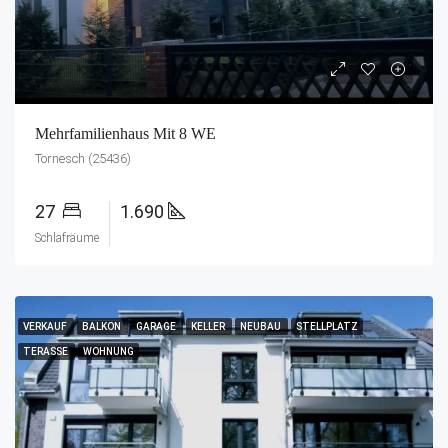
Mehrfamilienhaus Mit 8 WE
Tornesch (25436)
27
1.690
Schlafräume
VERKAUF
BALKON
GARAGE
KELLER
NEUBAU
STELLPLATZ
TERASSE
WOHNUNG