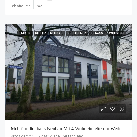
Schlafräume
m2
BALKON
KELLER
NEUBAU
STELLPLATZ
TERASSE
WOHNUNG
Mehrfamilienhaus Neubau Mit 4 Wohneinheiten In Wedel
Kronskamp 56, 22880 Wedel Deutschland