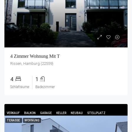
4 Zimmer Wohnung Mit T
Rissen, Hamburg (22559)
4
1
Schlafräume
Badezimmer
VERKAUF
BALKON
GARAGE
KELLER
NEUBAU
STELLPLATZ
TERASSE
WOHNUNG