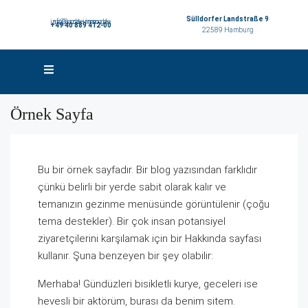
Sülldorfer Landstraße 9
info@azde-immo.de
sr@azde-immo.de
+49 40 889 412-00
22589 Hamburg
Örnek Sayfa
Bu bir örnek sayfadır. Bir blog yazısından farklıdır
çünkü belirli bir yerde sabit olarak kalır ve
temanızın gezinme menüsünde görüntülenir (çoğu
tema destekler). Bir çok insan potansiyel
ziyaretçilerini karşılamak için bir Hakkında sayfası
kullanır. Şuna benzeyen bir şey olabilir:
Merhaba! Gündüzleri bisikletli kurye, geceleri ise
hevesli bir aktörüm, burası da benim sitem.