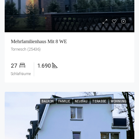
Mehrfamilienhaus Mit 8 WE
Tornesch (25436)
27
1.690
Schlafräume
BALKON
FAMILIE
NEUBAU
TERASSE
WOHNUNG