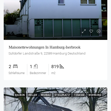
Maisonettewohnungen In Hamburg-Iserbrook
Sülldorfer Landstraße 9, 22589 Hamburg Deutschland
2
1
819
Schlafräume
Badezimmer
m2
BALKON
KELLER
NEUBAU
STELLPLATZ
TERASSE
WOHNUNG