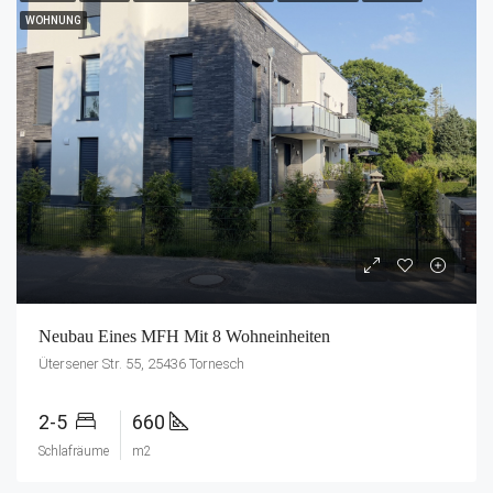
WOHNUNG
Neubau Eines MFH Mit 8 Wohneinheiten
Ütersener Str. 55, 25436 Tornesch
2-5
660
Schlafräume
m2