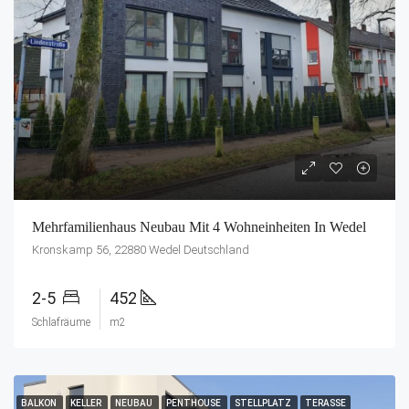
Mehrfamilienhaus Neubau Mit 4 Wohneinheiten In Wedel
Kronskamp 56, 22880 Wedel Deutschland
2-5
452
Schlafräume
m2
BALKON
KELLER
NEUBAU
PENTHOUSE
STELLPLATZ
TERASSE