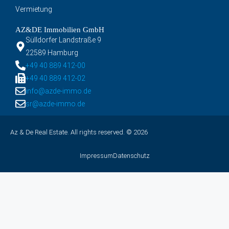
Vermietung
AZ&DE Immobilien GmbH
Sülldorfer Landstraße 9
22589 Hamburg
+49 40 889 412-00
+49 40 889 412-02
info@azde-immo.de
sr@azde-immo.de
Az & De Real Estate. All rights reserved. © 2026
Impressum
Datenschutz