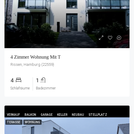
4 Zimmer Wohnung Mit T
Rissen, Hamburg (22559)
4
1
Schlafräume
Badezimmer
VERKAUF
BALKON
GARAGE
KELLER
NEUBAU
STELLPLATZ
TERASSE
WOHNUNG