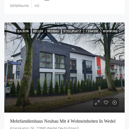
Schlafräume
m2
BALKON
KELLER
NEUBAU
STELLPLATZ
TERASSE
WOHNUNG
Mehrfamilienhaus Neubau Mit 4 Wohneinheiten In Wedel
Kronskamp 56, 22880 Wedel Deutschland