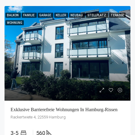
BALKON
FAMILIE
GARAGE
KELLER
NEUBAU
STELLPLATZ
TERASSE
WOHNUNG
Exklusive Barrierefreie Wohnungen In Hamburg-Rissen
Rackertwiete 4, 22559 Hamburg
3-5
560