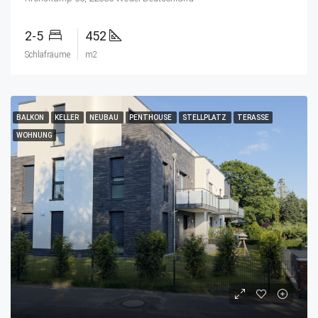
2-5
452
Schlafräume
m2
BALKON
KELLER
NEUBAU
PENTHOUSE
STELLPLATZ
TERASSE
WOHNUNG