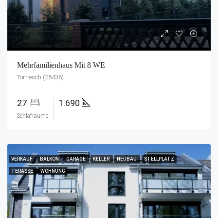
Mehrfamilienhaus Mit 8 WE
Tornesch (25436)
27
1.690
Schlafräume
VERKAUF
BALKON
GARAGE
KELLER
NEUBAU
STELLPLATZ
TERASSE
WOHNUNG