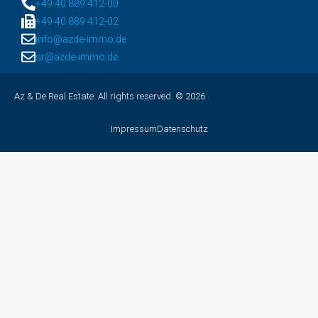
+49 40 889 412-00
+49 40 889 412-02
info@azde-immo.de
sr@azde-immo.de
Az & De Real Estate. All rights reserved. © 2026
Impressum
Datenschutz