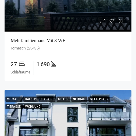
Mehrfamilienhaus Mit 8 WE
Tornesch (25436)
27
1.690
Schlafräume
VERKAUF
BALKON
GARAGE
KELLER
NEUBAU
STELLPLATZ
TERASSE
WOHNUNG