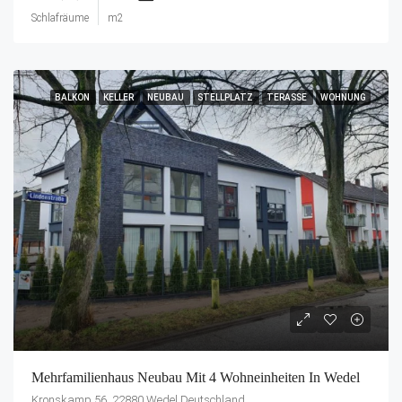
Schlafräume
m2
BALKON
KELLER
NEUBAU
STELLPLATZ
TERASSE
WOHNUNG
Mehrfamilienhaus Neubau Mit 4 Wohneinheiten In Wedel
Kronskamp 56, 22880 Wedel Deutschland