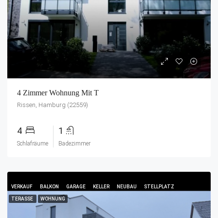
4 Zimmer Wohnung Mit T
Rissen, Hamburg (22559)
4
1
Schlafräume
Badezimmer
VERKAUF
BALKON
GARAGE
KELLER
NEUBAU
STELLPLATZ
TERASSE
WOHNUNG