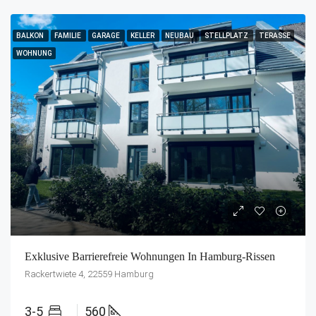
BALKON
FAMILIE
GARAGE
KELLER
NEUBAU
STELLPLATZ
TERASSE
WOHNUNG
Exklusive Barrierefreie Wohnungen In Hamburg-Rissen
Rackertwiete 4, 22559 Hamburg
3-5
560