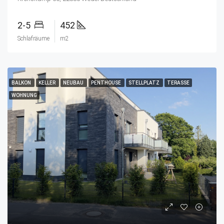
2-5
452
Schlafräume
m2
BALKON
KELLER
NEUBAU
PENTHOUSE
STELLPLATZ
TERASSE
WOHNUNG