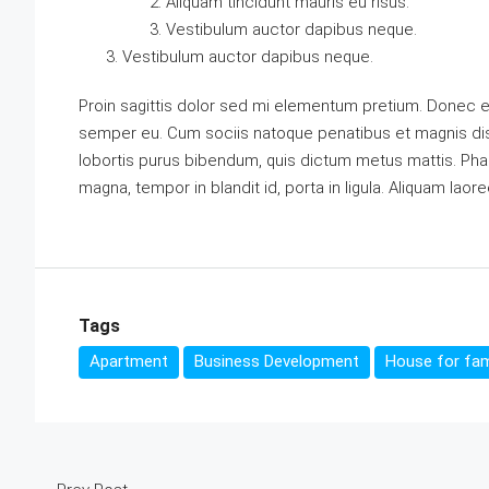
Aliquam tincidunt mauris eu risus.
Vestibulum auctor dapibus neque.
Vestibulum auctor dapibus neque.
Proin sagittis dolor sed mi elementum pretium. Donec e
semper eu. Cum sociis natoque penatibus et magnis dis p
lobortis purus bibendum, quis dictum metus mattis. Phas
magna, tempor in blandit id, porta in ligula. Aliquam laore
Tags
Apartment
Business Development
House for fam