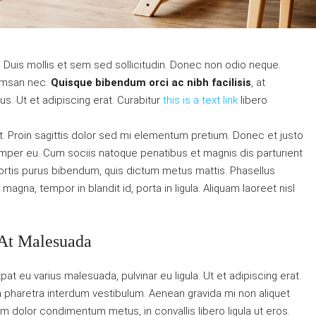
. Duis mollis et sem sed sollicitudin. Donec non odio neque.
cumsan nec.
Quisque bibendum orci ac nibh facilisis
, at
s. Ut et adipiscing erat. Curabitur
this is a text link
libero
at. Proin sagittis dolor sed mi elementum pretium. Donec et justo
mper eu. Cum sociis natoque penatibus et magnis dis parturient
obortis purus bibendum, quis dictum metus mattis. Phasellus
agna, tempor in blandit id, porta in ligula. Aliquam laoreet nisl
 At Malesuada
tpat eu varius malesuada, pulvinar eu ligula. Ut et adipiscing erat.
m pharetra interdum vestibulum. Aenean gravida mi non aliquet
uam dolor condimentum metus, in convallis libero ligula ut eros.