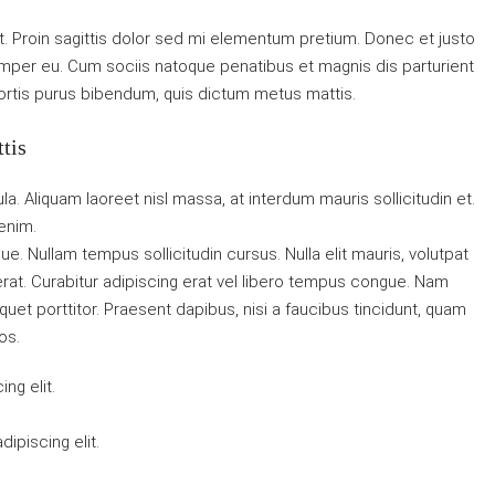
at. Proin sagittis dolor sed mi elementum pretium. Donec et justo
mper eu. Cum sociis natoque penatibus et magnis dis parturient
obortis purus bibendum, quis dictum metus mattis.
tis
la. Aliquam laoreet nisl massa, at interdum mauris sollicitudin et.
 enim.
gue. Nullam tempus sollicitudin cursus. Nulla elit mauris, volutpat
 erat. Curabitur adipiscing erat vel libero tempus congue. Nam
uet porttitor. Praesent dapibus, nisi a faucibus tincidunt, quam
os.
ng elit.
ipiscing elit.