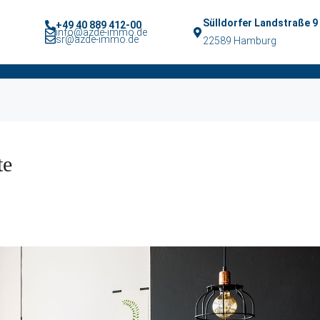
Sülldorfer Landstraße 9
+49 40 889 412-00
info@azde-immo.de
sr@azde-immo.de
22589 Hamburg
te