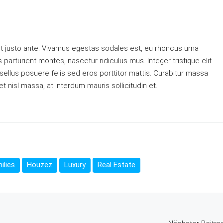
t justo ante. Vivamus egestas sodales est, eu rhoncus urna
arturient montes, nascetur ridiculus mus. Integer tristique elit
ellus posuere felis sed eros porttitor mattis. Curabitur massa
et nisl massa, at interdum mauris sollicitudin et.
ilies
Houzez
Luxury
Real Estate