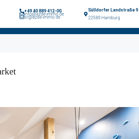
Sülldorfer Landstraße 9
+49 40 889 412-00
info@azde-immo.de
sr@azde-immo.de
22589 Hamburg
rket