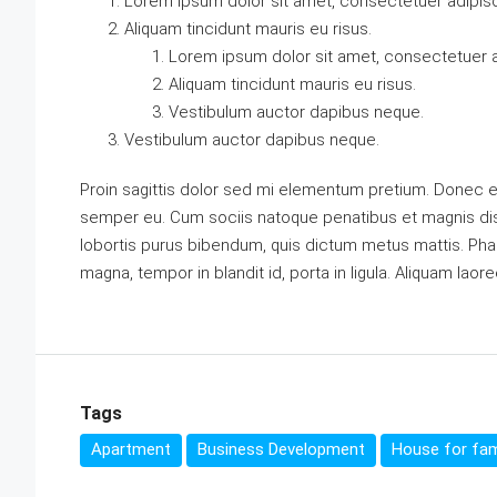
Lorem ipsum dolor sit amet, consectetuer adipisci
Aliquam tincidunt mauris eu risus.
Lorem ipsum dolor sit amet, consectetuer ad
Aliquam tincidunt mauris eu risus.
Vestibulum auctor dapibus neque.
Vestibulum auctor dapibus neque.
Proin sagittis dolor sed mi elementum pretium. Donec e
semper eu. Cum sociis natoque penatibus et magnis dis p
lobortis purus bibendum, quis dictum metus mattis. Phas
magna, tempor in blandit id, porta in ligula. Aliquam laore
Tags
Apartment
Business Development
House for fam