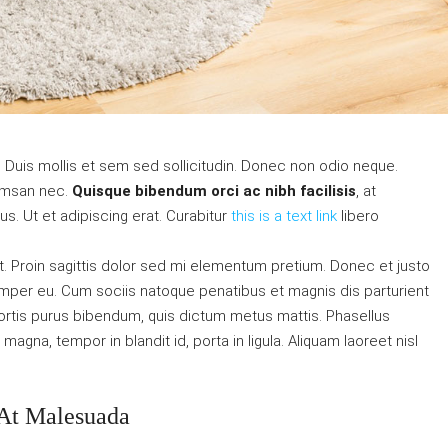
. Duis mollis et sem sed sollicitudin. Donec non odio neque.
cumsan nec.
Quisque bibendum orci ac nibh facilisis
, at
s. Ut et adipiscing erat. Curabitur
this is a text link
libero
at. Proin sagittis dolor sed mi elementum pretium. Donec et justo
mper eu. Cum sociis natoque penatibus et magnis dis parturient
obortis purus bibendum, quis dictum metus mattis. Phasellus
agna, tempor in blandit id, porta in ligula. Aliquam laoreet nisl
 At Malesuada