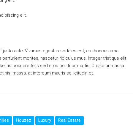
ng elit.
ipiscing elit.
t justo ante. Vivamus egestas sodales est, eu rhoncus urna
arturient montes, nascetur ridiculus mus. Integer tristique elit
ellus posuere felis sed eros porttitor mattis. Curabitur massa
et nisl massa, at interdum mauris sollicitudin et.
ilies
Houzez
Luxury
Real Estate