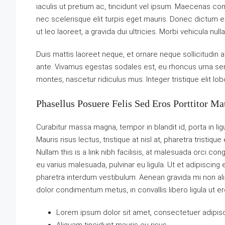
iaculis ut pretium ac, tincidunt vel ipsum. Maecenas c
nec scelerisque elit turpis eget mauris. Donec dictum el
ut leo laoreet, a gravida dui ultricies. Morbi vehicula nul
Duis mattis laoreet neque, et ornare neque sollicitudin 
ante. Vivamus egestas sodales est, eu rhoncus urna se
montes, nascetur ridiculus mus. Integer tristique elit l
Phasellus Posuere Felis Sed Eros Porttitor Mat
Curabitur massa magna, tempor in blandit id, porta in ligu
Mauris risus lectus, tristique at nisl at, pharetra tristique
Nullam this is a link nibh facilisis, at malesuada orci con
eu varius malesuada, pulvinar eu ligula. Ut et adipiscing
pharetra interdum vestibulum. Aenean gravida mi non aliq
dolor condimentum metus, in convallis libero ligula ut er
Lorem ipsum dolor sit amet, consectetuer adipisci