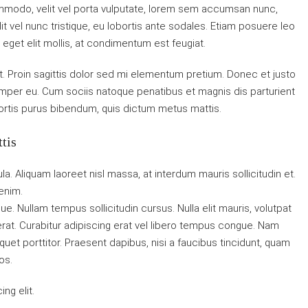
ommodo, velit vel porta vulputate, lorem sem accumsan nunc,
it vel nunc tristique, eu lobortis ante sodales. Etiam posuere leo
la eget elit mollis, at condimentum est feugiat.
at. Proin sagittis dolor sed mi elementum pretium. Donec et justo
mper eu. Cum sociis natoque penatibus et magnis dis parturient
obortis purus bibendum, quis dictum metus mattis.
tis
la. Aliquam laoreet nisl massa, at interdum mauris sollicitudin et.
 enim.
gue. Nullam tempus sollicitudin cursus. Nulla elit mauris, volutpat
 erat. Curabitur adipiscing erat vel libero tempus congue. Nam
uet porttitor. Praesent dapibus, nisi a faucibus tincidunt, quam
os.
ng elit.